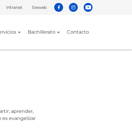
Intranet
Sieweb
ervicios
Bachillerato
Contacto
tir, aprender,
o es evangelizar