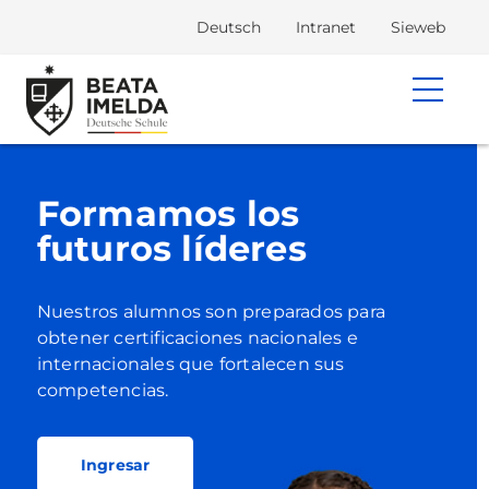
Deutsch
Intranet
Sieweb
Una educación
basada en valores
Creemos que los valores católicos
son
fundamentales para el desarrollo de
futuros
ciudadanos de bien.
Contáctanos